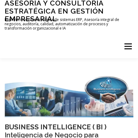
ASESORÍA Y CONSULTORÍA
Saltar
al
ESTRATÉGICA EN GESTIÓN
contenido
EMPRESARIAL
Implementación estratégica de sistemas ERP, Asesoría integral de
negocios, auditoría, calidad, automatización de procesos y
transformación organizacional e IA
Menú
INICIO
NOSOTROS
SERVICIOS
FINANCIAR MI PYME
AGENDAR MI LLAMADA
CONTACTO
BUSINESS INTELLIGENCE ( BI )
Inteligencia de Negocio para