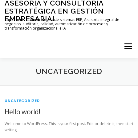
ASESORÍA Y CONSULTORÍA
Saltar
al
ESTRATÉGICA EN GESTIÓN
contenido
EMPRESARIAL
Implementación estratégica de sistemas ERP, Asesoría integral de
negocios, auditoría, calidad, automatización de procesos y
transformación organizacional e IA
Menú
UNCATEGORIZED
INICIO
NOSOTROS
SERVICIOS
FINANCIAR MI PYME
AGENDAR MI LLAMADA
UNCATEGORIZED
Hello world!
CONTACTO
Welcome to WordPress. This is your first post. Edit or delete it, then start
writing!